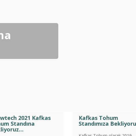
ha
wtech 2021 Kafkas
Kafkas Tohum
um Standına
Standımıza Bekliyor
liyoruz…
Kafkas Tohum olarak 2019