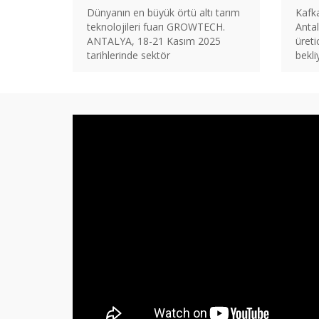
Dünyanın en büyük örtü altı tarım
Kafk
teknolojileri fuarı GROWTECH.
Anta
ANTALYA, 18-21 Kasım 2025
üreti
tarihlerinde sektör
bekli
profesyonellerini 24. kez bir araya
waiti
getiriyor.Kafkas Tohum olarak
2021
bizde Growtech fuarında 5. Kez
yerimizi aldık.Tüm değerli
üreticilerimi standımızda
görmekten mutluluk duyarız.