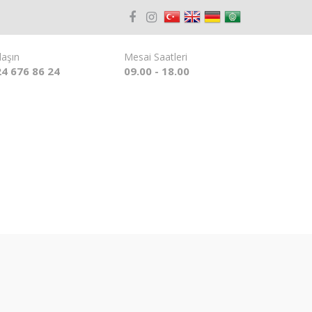
laşın
Mesai Saatleri
4 676 86 24
09.00 - 18.00
İ
KATALOG
İLETİŞİM