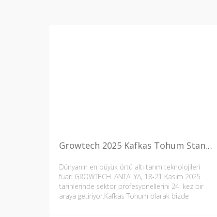
Growtech 2025 Kafkas Tohum Standına Bekliyoruz…
Dünyanın en büyük örtü altı tarım teknolojileri
fuarı GROWTECH. ANTALYA, 18-21 Kasım 2025
tarihlerinde sektör profesyonellerini 24. kez bir
araya getiriyor.Kafkas Tohum olarak bizde
Growtech fuarında 5. Kez yerimizi aldık.Tüm
değerli üreticilerimi standımızda görmekten