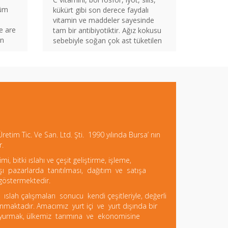
tüm
kükürt gibi son derece faydalı
vitamin ve maddeler sayesinde
e are
tam bir antibiyotiktir. Ağız kokusu
in
sebebiyle soğan çok ast tüketilen
bir besindir. Hâlbuki soğan
yedikten sonra, ağzınıza
atacağınız bir parça kuru ekmek
veya 3 yaprak maydanoz soğanın
kötü kokusunu alacaktır. Soğanı
muhafaza ederken, bu…
retim Tic. Ve San. Ltd. Şti. 1990 yılında Bursa’ nın
r.
 bitki ıslahı ve çeşit geliştirme, işleme,
şı pazarlarda tanıtılması, dağıtım ve satışa
göstermektedir.
, ıslah çalışmaları sonucu kendi çeşitleriyle, değerli
unmaktadır. Amacımız yurt içi ve yurt dışında bir
uyurmak, ülkemiz tarımına ve ekonomisine