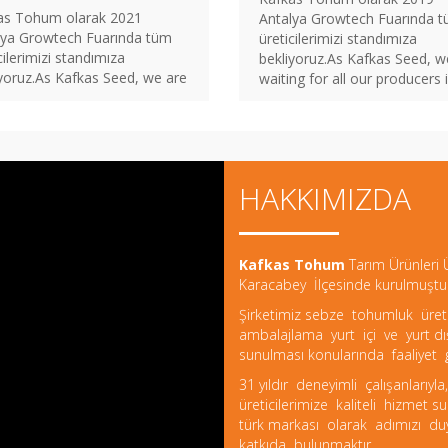
as Tohum olarak 2021
Antalya Growtech Fuarında 
lya Growtech Fuarında tüm
üreticilerimizi standımıza
cilerimizi standımıza
bekliyoruz.As Kafkas Seed, w
yoruz.As Kafkas Seed, we are
waiting for all our producers 
ng for all our producers in
2019 Antalya Growtech Fair.
 Antalya Growtech Fair.
HAKKIMIZDA
Kafkas Tohum
Tarım Ürünleri Ü
Karacabey İlçesinde kurulmuştu
Şirketimiz sebze tohumluk üretimi,
ambalajlama yurt içi ve yurt dı
sunulması konularında faaliyet 
31 yıldır deneyimli çalışanlarıyla
üreticilerimize kaliteli hizmet s
türk markası olarak adımızı d
katkıda bulunmaktır.