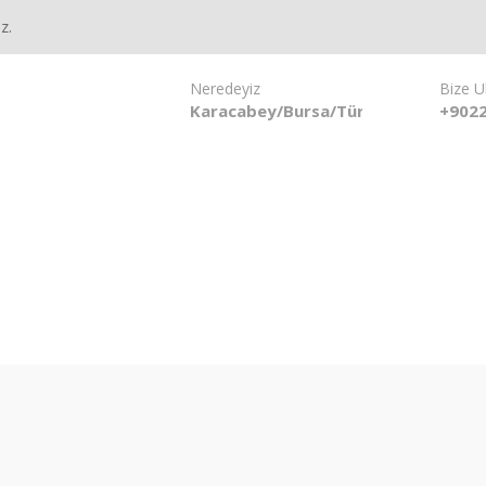
z.
Neredeyiz
Bize U
Karacabey/Bursa/Türkiye
+9022
ÜRÜNLER
HABERLER
BLOG
FOTO GALER